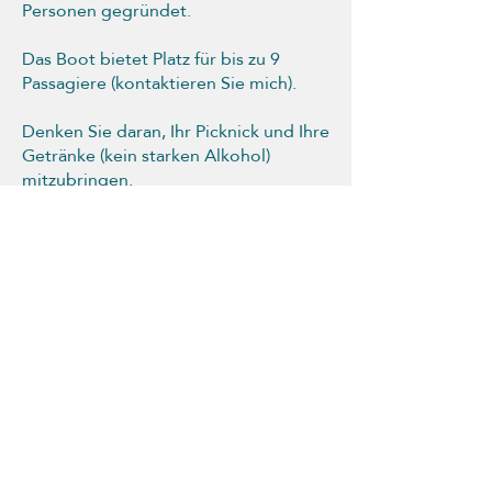
Personen gegründet.
Das Boot bietet Platz für bis zu 9
Passagiere (kontaktieren Sie mich).
Denken Sie daran, Ihr Picknick und Ihre
Getränke (kein starken Alkohol)
mitzubringen.
Es erwarten Sie Flaschen mit kaltem
Wasser; an Bord.
Weitere Informationen und
Reservierung telefonisch unter
0609544375
oder per E-Mail:
ecoleastralis@gmail.com